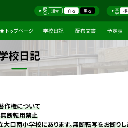
配色
文字
通常
白地
黒地
標
トップページ
学校日記
配布文書
予定表
学校日記
著作権について
無断転用禁止
立大口南小学校にあります。無断転写をお断りし