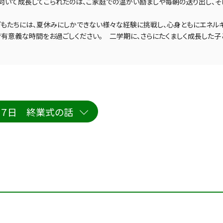
向いて成長してこられたのは、ご家庭での温かい励ましや毎朝の送り出し、そ
どもたちには、夏休みにしかできない様々な経験に挑戦し、心身ともにエネル
で有意義な時間をお過ごしください。　二学期に、さらにたくましく成長した子
１７日 終業式の話