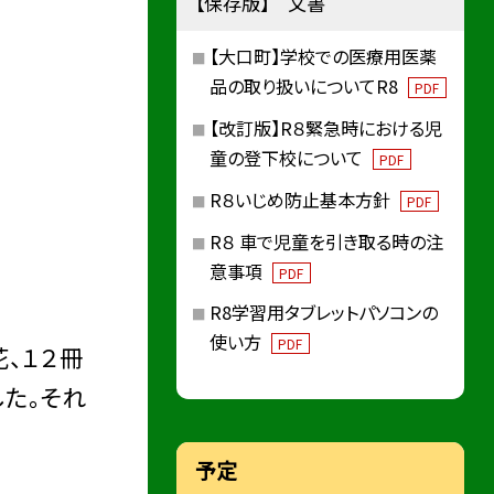
【保存版】 文書
【大口町】学校での医療用医薬
品の取り扱いについてR8
PDF
【改訂版】R８緊急時における児
童の登下校について
PDF
R８いじめ防止基本方針
PDF
R８ 車で児童を引き取る時の注
意事項
PDF
R8学習用タブレットパソコンの
使い方
PDF
、１２冊
した。それ
予定