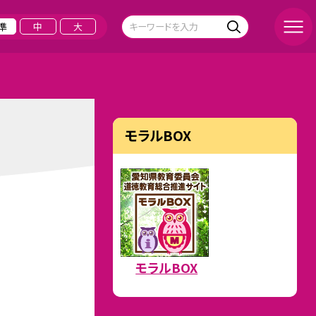
準
中
大
モラルBOX
モラルBOX