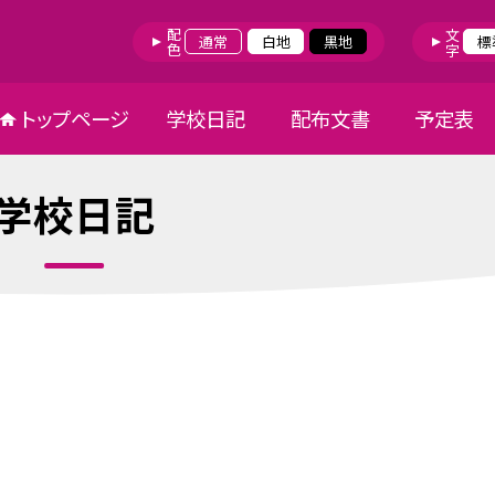
配色
文字
通常
白地
黒地
標
トップページ
学校日記
配布文書
予定表
学校日記