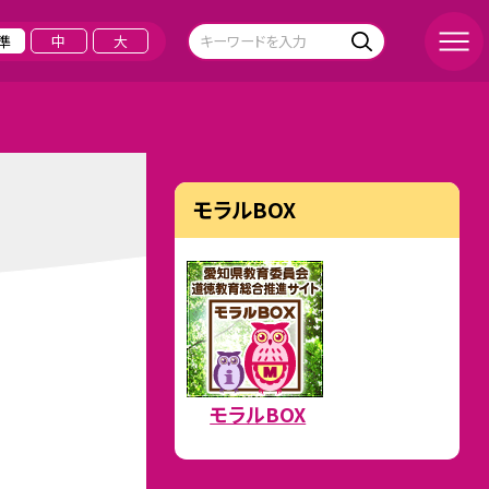
準
中
大
モラルBOX
モラルBOX