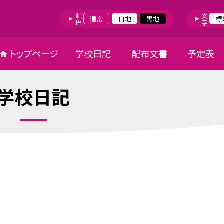
配色
文字
通常
白地
黒地
標
トップページ
学校日記
配布文書
予定表
学校日記