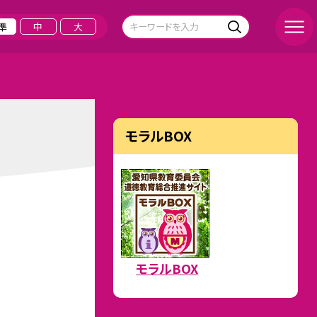
準
中
大
モラルBOX
モラルBOX