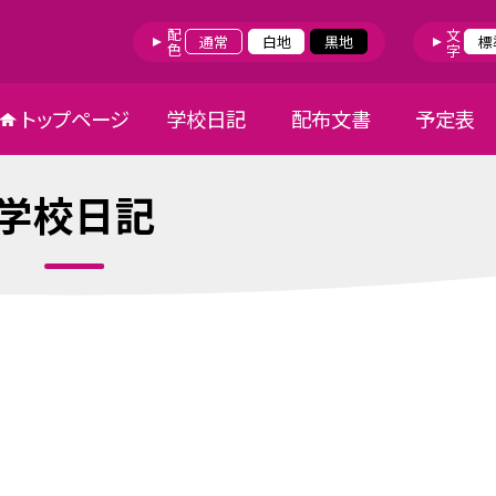
配色
文字
通常
白地
黒地
標
トップページ
学校日記
配布文書
予定表
学校日記