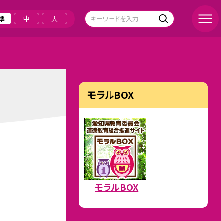
準
中
大
モラルBOX
モラルBOX