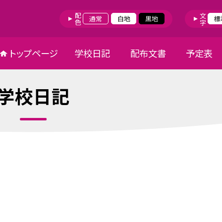
配色
文字
通常
白地
黒地
標
トップページ
学校日記
配布文書
予定表
学校日記