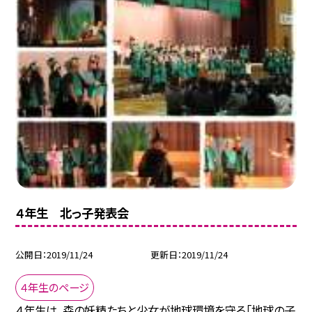
４年生 北っ子発表会
公開日
2019/11/24
更新日
2019/11/24
４年生のページ
４年生は，森の妖精たちと少女が地球環境を守る「地球の子