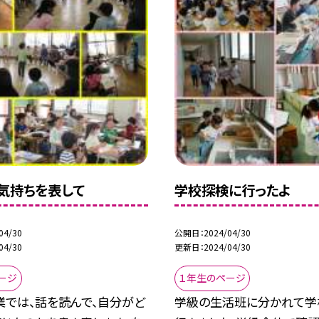
気持ちを表して
学校探検に行ったよ
04/30
公開日
2024/04/30
04/30
更新日
2024/04/30
ージ
１年生のページ
業では、話を読んで、自分がど
学級の生活班に分かれて学