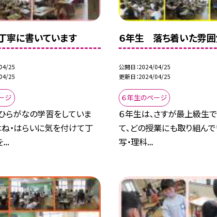
丁寧に書いています
６年生 落ち着いた雰囲
04/25
公開日
2024/04/25
04/25
更新日
2024/04/25
ージ
６年生のページ
、ひらがなの学習をしていま
６年生は、さすが最上級生で
はね・はらいに気を付けて丁
て、どの授業にも取り組んで
..
写・理科...