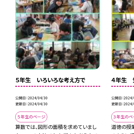
５年生 いろいろな考え方で
４年生 
公開日
2024/04/30
公開日
2024/
更新日
2024/04/30
更新日
2024/
５年生のページ
３年生のペ
算数では、図形の面積を求めていまし
道徳の授