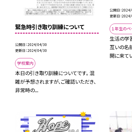
公開日
2024/
更新日
2024/
緊急時引き取り訓練について
１年生のペ
生活の学習
公開日
2024/04/30
互いの名
更新日
2024/04/30
開に来てい.
学校案内
本日の引き取り訓練についてです。 混
雑が予想されますが、ご確認いただき、
非常時の...