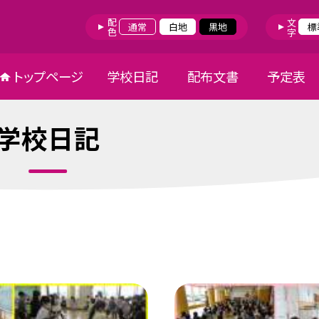
配色
文字
通常
白地
黒地
標
トップページ
学校日記
配布文書
予定表
学校日記