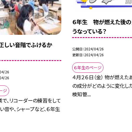
６年生 物が燃えた後の
うなっている？
正しい音階でふけるか
公開日
2024/04/26
更新日
2024/04/26
６年生のページ
04/26
４月２６日（金） 物が燃えた
04/26
の成分がどのように変化し
ージ
検知管...
業で、リコーダーの練習をして
高い音や、シャープなど、６年生