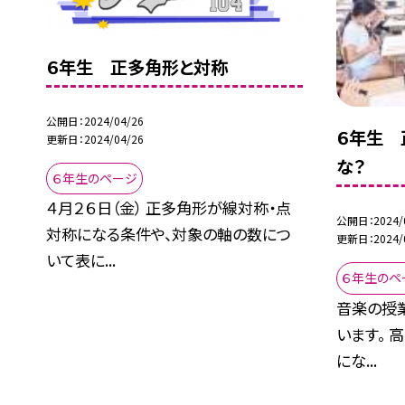
６年生 正多角形と対称
公開日
2024/04/26
６年生 
更新日
2024/04/26
な？
６年生のページ
４月２６日（金） 正多角形が線対称・点
公開日
2024/
対称になる条件や、対象の軸の数につ
更新日
2024/
いて表に...
６年生のペ
音楽の授
います。 
にな...