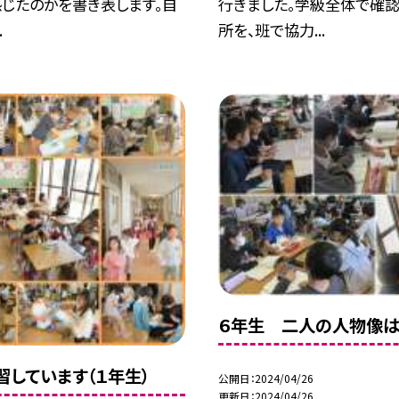
感じたのかを書き表します。自
行きました。学級全体で確
.
所を、班で協力...
６年生 二人の人物像は
習しています（１年生）
公開日
2024/04/26
更新日
2024/04/26