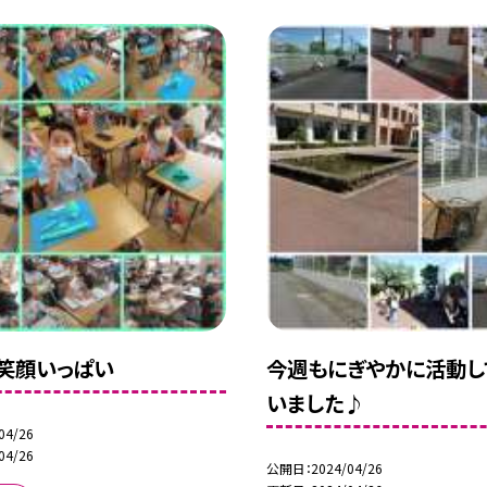
笑顔いっぱい
今週もにぎやかに活動し
いました♪
04/26
04/26
公開日
2024/04/26