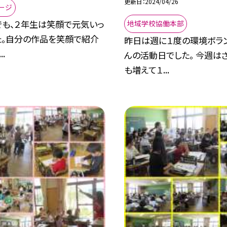
更新日
2024/04/26
ージ
でも、２年生は笑顔で元気いっ
地域学校協働本部
た。自分の作品を笑顔で紹介
昨日は週に１度の環境ボラ
.
んの活動日でした。 今週は
も増えて１...