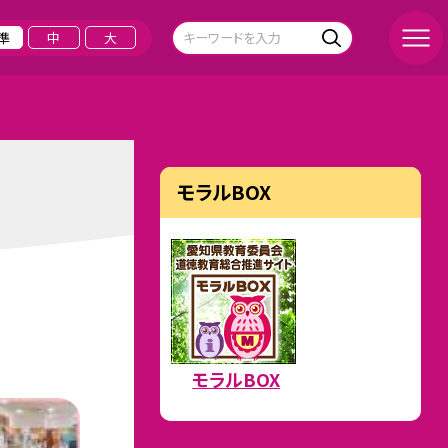
準
中
大
モラルBOX
モラルBOX