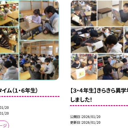
イム（１・６年生）
【３・４年生】きらきら異
しました！
01/20
01/20
公開日
2026/01/20
更新日
2026/01/20
ージ