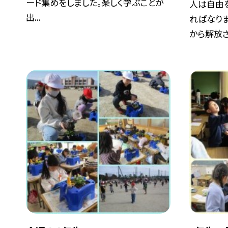
ード集めをしました。楽しく学ぶことが
人は自由
出...
ればなり
から解放さ.