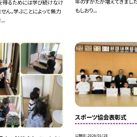
年のすがたが増えてきました
を得るためには学び続けなけ
もしおり...
ません。学ぶことによって無力
..
スポーツ協会表彰式
公開日
2026/01/28