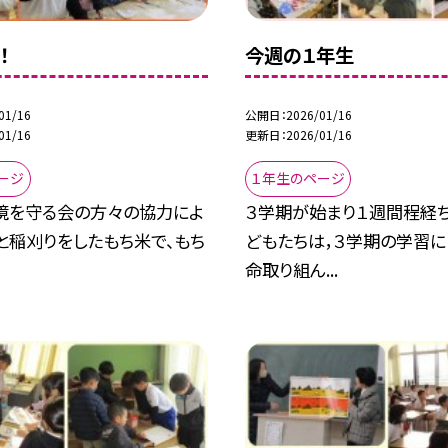
！
今週の１年生
01/16
公開日
2026/01/16
01/16
更新日
2026/01/16
ージ
１年生のページ
境を守る会の方々の協力によ
３学期が始まり１週間程経ち
と稲刈りをしたもち米で、もち
どもたちは，３学期の学習
命取り組ん...