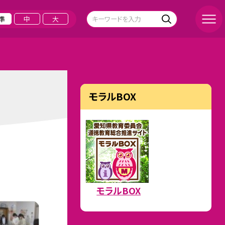
準
中
大
モラルBOX
モラルBOX