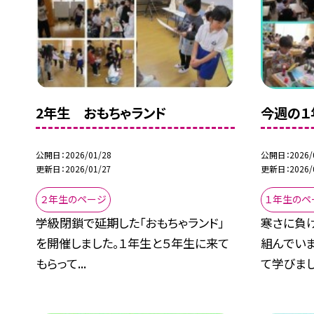
2年生 おもちゃランド
今週の１
公開日
2026/01/28
公開日
2026/
更新日
2026/01/27
更新日
2026/
２年生のページ
１年生のペ
学級閉鎖で延期した「おもちゃランド」
寒さに負
を開催しました。１年生と５年生に来て
組んでいま
もらって...
て学びまし.