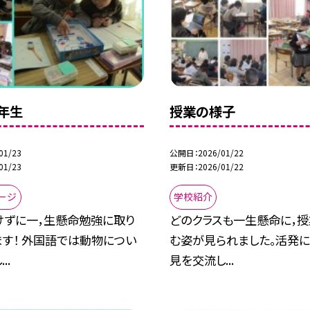
年生
授業の様子
01/23
公開日
2026/01/22
01/23
更新日
2026/01/22
ージ
学校紹介
けずに一，生懸命勉強に取り
どのクラスも一生懸命に，
す！ 外国語では動物につい
む姿が見られました。活発
..
見を交流し...