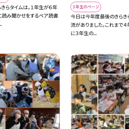
らきらタイムは，１年生が６年
３年生のページ
に読み聞かせをするペア読書
今日は今年度最後のきらき
.
流がありました。これまで４
に３年生の...