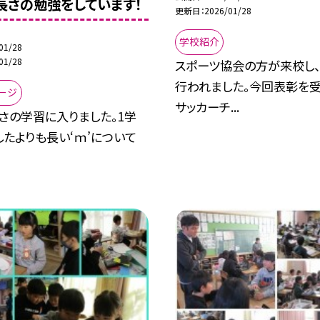
長さの勉強をしています！
更新日
2026/01/28
学校紹介
01/28
01/28
スポーツ協会の方が来校し
行われました。今回表彰を受
ージ
サッカーチ...
さの学習に入りました。1学
たよりも長い‘ｍ’について