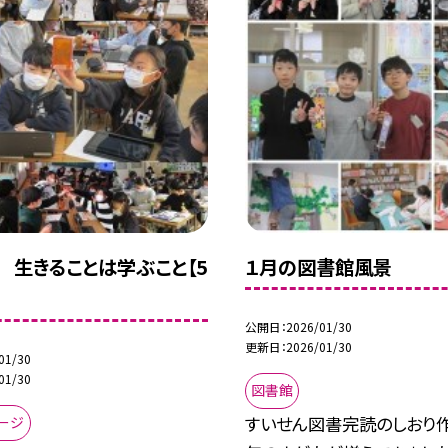
日 生きることは学ぶこと【5
１月の図書館風景
公開日
2026/01/30
更新日
2026/01/30
01/30
01/30
図書館
すいせん図書完読のしおり作
ージ