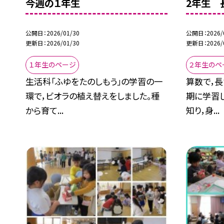
今週の１年生
2年生 
公開日
2026/01/30
公開日
2026/
更新日
2026/01/30
更新日
2026/
１年生のページ
２年生のペ
生活科「ふゆをたのしもう」の学習の一
算数で，長
環で，ビオラの植え替えをしました。種
期に学習し
から育て...
知り，身...