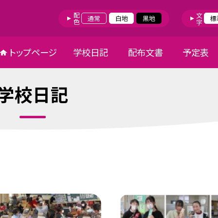
配色
文字
通常
白地
黒地
標
トップページ
学校日記
配布文書
予定表
学校日記