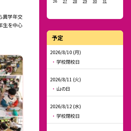
26
27
28
29
30
31
ら異学年交
年生を中心
予定
2026/8/10 (月)
学校閉校日
2026/8/11 (火)
山の日
2026/8/12 (水)
学校閉校日