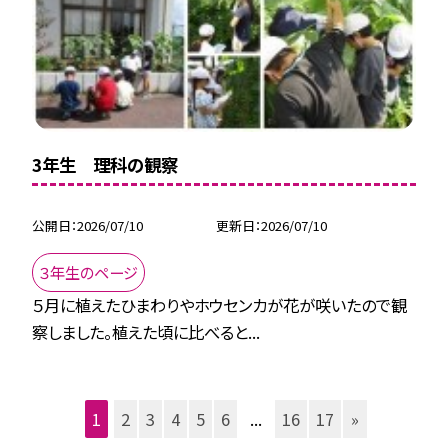
3年生 理科の観察
公開日
2026/07/10
更新日
2026/07/10
３年生のページ
５月に植えたひまわりやホウセンカが花が咲いたので観
察しました。植えた頃に比べると...
1
2
3
4
5
6
...
16
17
»