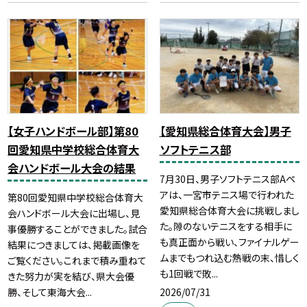
【女子ハンドボール部】第80
【愛知県総合体育大会】男子
回愛知県中学校総合体育大
ソフトテニス部
会ハンドボール大会の結果
7月30日、男子ソフトテニス部Aペ
アは、一宮市テニス場で行われた
第80回愛知県中学校総合体育大
愛知県総合体育大会に挑戦しまし
会ハンドボール大会に出場し、見
た。隙のないテニスをする相手に
事優勝することができました。試合
も真正面から戦い、ファイナルゲー
結果につきましては、掲載画像を
ムまでもつれ込む熱戦の末、惜しく
ご覧ください。これまで積み重ねて
も1回戦で敗...
きた努力が実を結び、県大会優
2026/07/31
勝、そして東海大会...