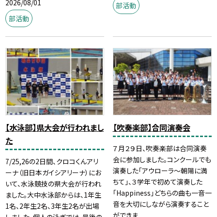
2026/08/01
部活動
部活動
【水泳部】県大会が行われまし
【吹奏楽部】合同演奏会
た
７月２９日、吹奏楽部は合同演奏
会に参加しました。コンクールでも
7/25,26の2日間、クロコくんアリ
演奏した「アウローラ～朝陽に満
ーナ（旧日本ガイシアリーナ）にお
ちて」、３学年で初めて演奏した
いて、水泳競技の県大会が行われ
「Happiness」どちらの曲も一音一
ました。大中水泳部からは、1年生
音を大切にしながら演奏すること
1名、2年生2名、3年生2名が出場
ができま...
しました。個人の泳ぎでは、最後の