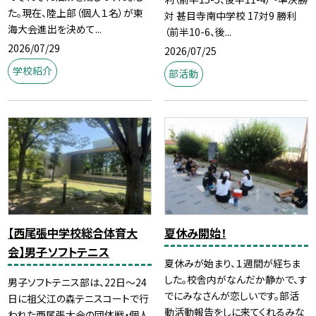
た。現在、陸上部（個人１名）が東
対 甚目寺南中学校 17対9 勝利
海大会進出を決めて...
（前半10-6、後...
2026/07/29
2026/07/25
学校紹介
部活動
【西尾張中学校総合体育大
夏休み開始！
会】男子ソフトテニス
夏休みが始まり、１週間が経ちま
した。校舎内がなんだか静かで、す
男子ソフトテニス部は、22日～24
でにみなさんが恋しいです。部活
日に祖父江の森テニスコートで行
動活動報告をしに来てくれるみな
われた西尾張大会の団体戦・個人