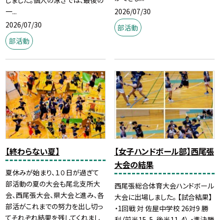
2026/07/30
一...
2026/07/30
部活動
部活動
【終わらない夏】
【女子ハンドボール部】西尾張
大会の結果
夏休みが始まり、１０日が過ぎて
部活動の夏の大会も尾北支所大
西尾張総合体育大会ハンドボール
会、西尾張大会、県大会と進み、各
大会に出場しました。 【試合結果】
部活がこれまでの努力を出し切っ
・1回戦 対 佐屋中学校 26対9 勝
てそれぞれ結果を残してくれまし
利（前半15-5、後半11-4） ・準決勝