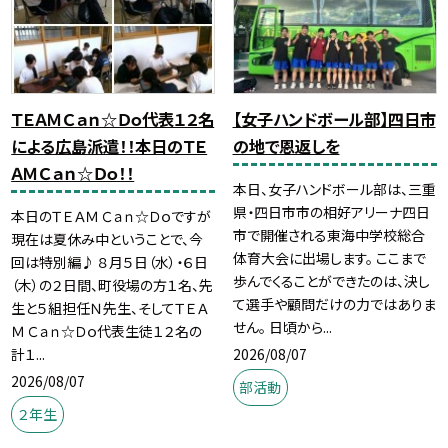
ＴＥＡＭ Ｃａｎ☆Ｄｏ代表１２名
【女子ハンドボール部】四日市
による広島派遣！！本日のＴＥ
の地で恩返しを
ＡＭ Ｃａｎ☆Ｄｏ！！
本日、女子ハンドボール部は、三重
県・四日市市の相好アリーナ四日
本日のＴＥＡＭ Ｃａｎ☆Ｄｏですが
市で開催される東海中学校総合
現在は夏休み中ということで、今
体育大会に出場します。 ここまで
回は特別編♪ ８月５日（水）・６日
歩んでくることができたのは、決し
（木）の２日間、町役場の方１名、先
て選手や顧問だけの力ではありま
生と５組担任Ｎ先生、そしてＴＥＡ
せん。 日頃から...
Ｍ Ｃａｎ☆Ｄｏ代表生徒１２名の
2026/08/07
計１...
2026/08/07
部活動
２年生