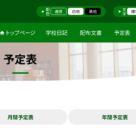
配色
文字
通常
白地
黒地
標
トップページ
学校日記
配布文書
予定表
予定表
月間予定表
年間予定表