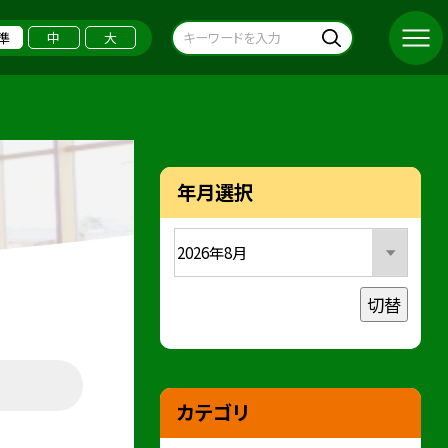
準
中
大
年月選択
切替
カテゴリ