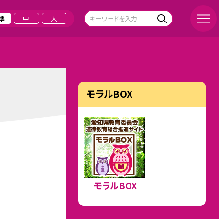
準
中
大
モラルBOX
モラルBOX