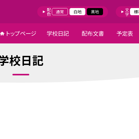
配色
文字
通常
白地
黒地
標
トップページ
学校日記
配布文書
予定表
学校日記