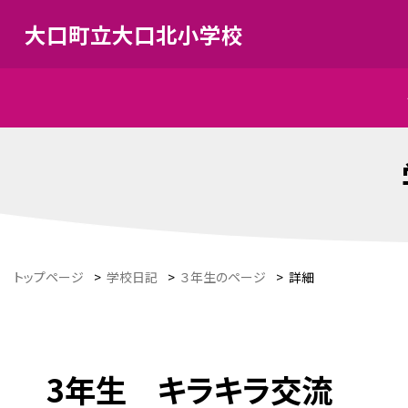
大口町立大口北小学校
トップページ
>
学校日記
>
３年生のページ
>
詳細
3年生 キラキラ交流