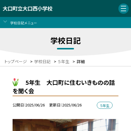
大口町立大口西小学校
学校日記メニュー
学校日記
トップページ
>
学校日記
>
５年生
>
詳細
5年生 大口町に住むいきものの話
を聞く会
公開日
2025/06/26
更新日
2025/06/26
５年生