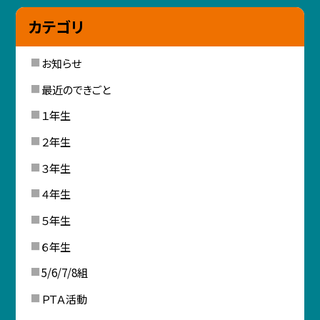
カテゴリ
お知らせ
最近のできごと
１年生
２年生
３年生
４年生
５年生
６年生
5/6/7/8組
ＰＴＡ活動