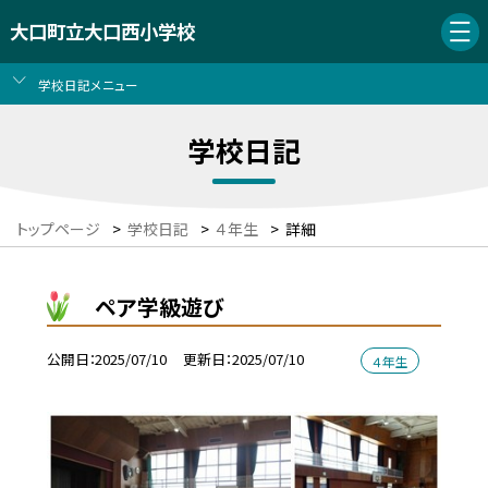
大口町立大口西小学校
学校日記メニュー
学校日記
トップページ
>
学校日記
>
４年生
>
詳細
ペア学級遊び
公開日
2025/07/10
更新日
2025/07/10
４年生