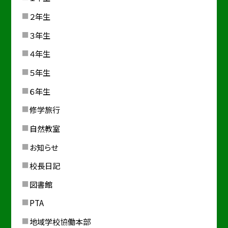
２年生
３年生
４年生
５年生
６年生
修学旅行
自然教室
お知らせ
校長日記
図書館
PTA
地域学校協働本部