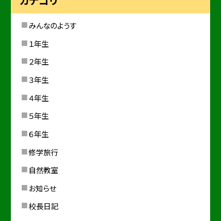
みんなのようす
１年生
２年生
３年生
４年生
５年生
６年生
修学旅行
自然教室
お知らせ
校長日記