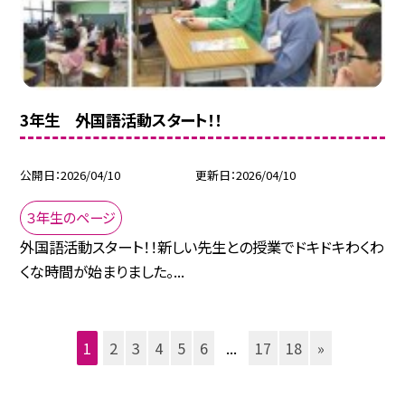
3年生 外国語活動スタート！！
公開日
2026/04/10
更新日
2026/04/10
３年生のページ
外国語活動スタート！！新しい先生との授業でドキドキわくわ
くな時間が始まりました。...
1
2
3
4
5
6
...
17
18
»