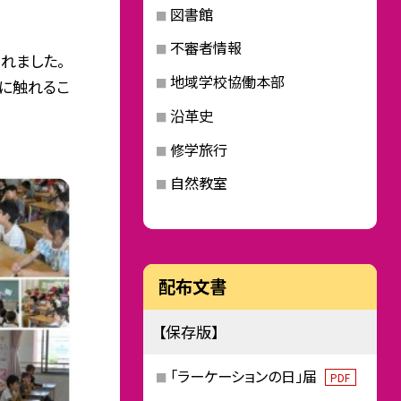
図書館
不審者情報
れました。
地域学校協働本部
に触れるこ
沿革史
修学旅行
自然教室
配布文書
【保存版】
「ラーケーションの日」届
PDF