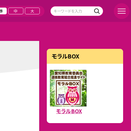
準
中
大
モラルBOX
モラルBOX