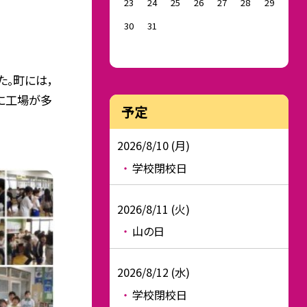
23
24
25
26
27
28
29
30
31
。町には，
に工場が多
予定
2026/8/10 (月)
学校閉校日
2026/8/11 (火)
山の日
2026/8/12 (水)
学校閉校日