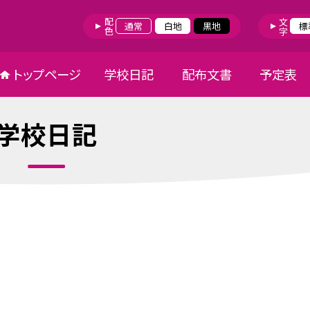
配色
文字
通常
白地
黒地
標
トップページ
学校日記
配布文書
予定表
学校日記