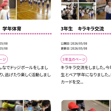
】 学年体育
3年生 キラキラ交流
05/08
公開日
2026/05/08
05/08
更新日
2026/05/08
ージ
３年生のページ
んなでドッジボールをしまし
キラキラ交流をしました。今
り、逃げたり楽しく活動しまし
生とペア学年になりました
カードを交...