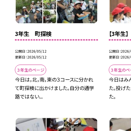
3年生 町探検
【3年生
公開日
2026/05/12
公開日
2026/
更新日
2026/05/12
更新日
2026/
３年生のページ
３年生のペ
今日は，北，南，東の３コースに分かれ
今日はみ
て町探検に出かけました。自分の通学
た。投げた
路ではない...
た。