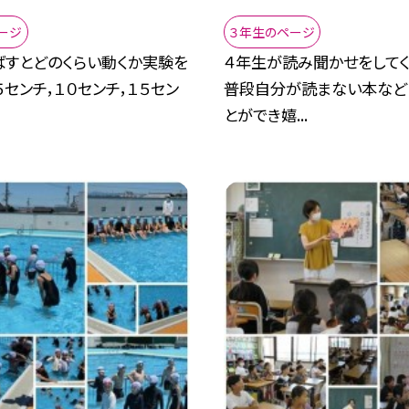
ージ
３年生のページ
ばすとどのくらい動くか実験を
４年生が読み聞かせをしてく
５センチ，１０センチ，１５セン
普段自分が読まない本など
とができ嬉...