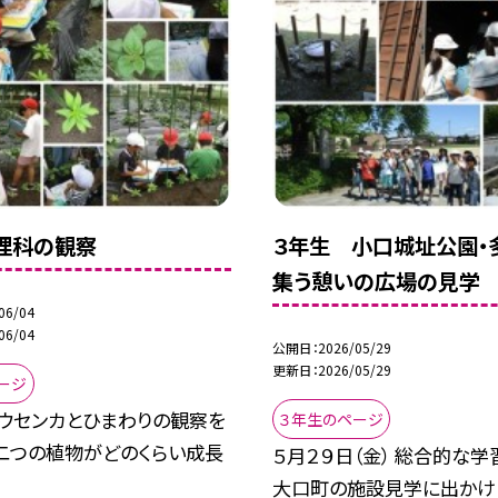
理科の観察
３年生 小口城址公園・
集う憩いの広場の見学
06/04
06/04
公開日
2026/05/29
更新日
2026/05/29
ージ
ホウセンカとひまわりの観察を
３年生のページ
。二つの植物がどのくらい成長
５月２９日（金） 総合的な
大口町の施設見学に出かけ