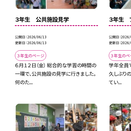
３年生 公共施設見学
３年生 
公開日
2026/06/13
公開日
2026/
更新日
2026/06/13
更新日
2026/
３年生のページ
３年生のペ
６月１２日（金） 総合的な学習の時間の
学年全員
一環で、公共施設の見学に行きました。
久しぶりの
何のた...
てい...