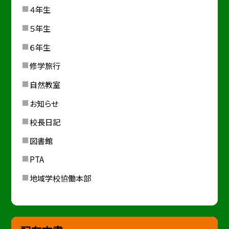
４年生
５年生
６年生
修学旅行
自然教室
お知らせ
校長日記
図書館
PTA
地域学校協働本部