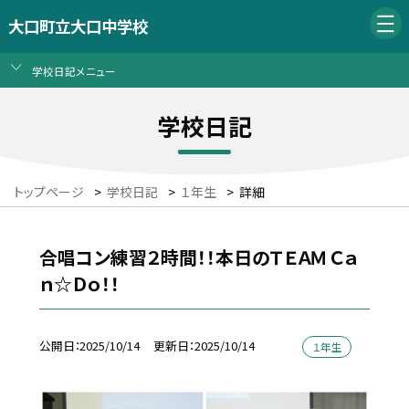
大口町立大口中学校
学校日記メニュー
学校日記
トップページ
>
学校日記
>
１年生
>
詳細
合唱コン練習２時間！！本日のＴＥＡＭ Ｃａ
ｎ☆Ｄｏ！！
公開日
2025/10/14
更新日
2025/10/14
１年生