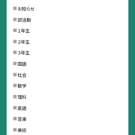
お知らせ
部活動
１年生
２年生
３年生
国語
社会
数学
理科
英語
音楽
美術