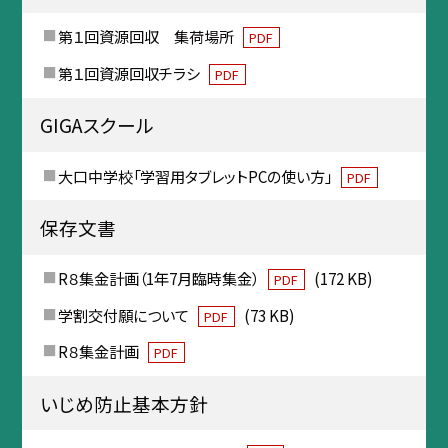
第１回資源回収 集荷場所
PDF
第１回資源回収チラシ
PDF
GIGAスクール
大口中学校「学習用タブレットPCの使い方」
PDF
保存文書
R８集金計画（1年7月臨時集金）
(172 KB)
PDF
学割交付願について
(73 KB)
PDF
R８集金計画
PDF
いじめ防止基本方針