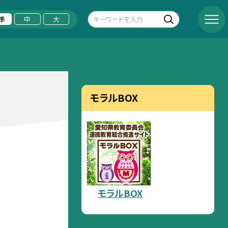
準
中
大
モラルBOX
モラルBOX