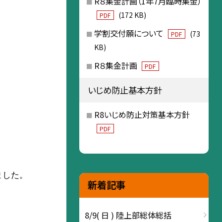
R８集金計画（1年7月臨時集金）
(172 KB)
PDF
学割交付願について
(73
PDF
KB)
R８集金計画
PDF
いじめ防止基本方針
R8いじめ防止対策基本方針
PDF
ました。
新着記事
8/9( 日 ) 陸上部総体総括