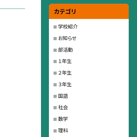
カテゴリ
学校紹介
お知らせ
部活動
１年生
２年生
３年生
国語
社会
数学
理科