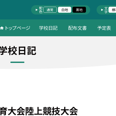
配色
文字
通常
白地
黒地
標
トップページ
学校日記
配布文書
予定表
学校日記
体育大会陸上競技大会