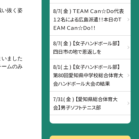
8/7( 金 ) ＴＥＡＭ Ｃａｎ☆Ｄｏ代表
戦い抜く姿
１２名による広島派遣！！本日のＴ
ＥＡＭ Ｃａｎ☆Ｄｏ！！
8/7( 金 ) 【女子ハンドボール部】
四日市の地で恩返しを
まいました
8/1( 土 ) 【女子ハンドボール部】
チームのみ
第80回愛知県中学校総合体育大
会ハンドボール大会の結果
7/31( 金 ) 【愛知県総合体育大
会】男子ソフトテニス部